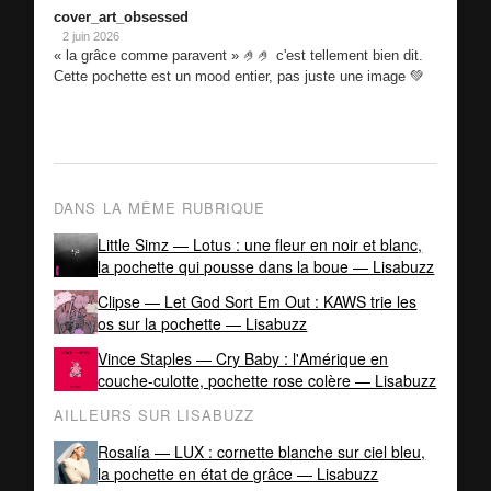
cover_art_obsessed
2 juin 2026
« la grâce comme paravent » 🤌🤌 c'est tellement bien dit.
Cette pochette est un mood entier, pas juste une image 💚
DANS LA MÊME RUBRIQUE
Little Simz — Lotus : une fleur en noir et blanc,
la pochette qui pousse dans la boue — Lisabuzz
Clipse — Let God Sort Em Out : KAWS trie les
os sur la pochette — Lisabuzz
Vince Staples — Cry Baby : l'Amérique en
couche-culotte, pochette rose colère — Lisabuzz
AILLEURS SUR LISABUZZ
Rosalía — LUX : cornette blanche sur ciel bleu,
la pochette en état de grâce — Lisabuzz