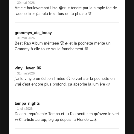
30 mai 2026
Article bouleversant Lisa 😭✨ « tendre par le simple fait de
l'accueillir » j'ai relu trois fois cette phrase 🫶
grammys_ate_today
31 mai 2026
Best Rap Album méritééé 🏆🔥 et la pochette mérite un
Grammy à elle toute seule franchement 💯
vinyl_fever_06
31 mai 2026
j'ai le vinyle en édition limitée 🤤 le vert sur la pochette en
vrai c'est encore plus profond, ça absorbe la lumière 🌿
tampa_nights
1 juin 2026
Doechii représente Tampa et tu l'as senti rien qu'avec le vert
👀👏 article au top, big up depuis la Floride 🐊☀️