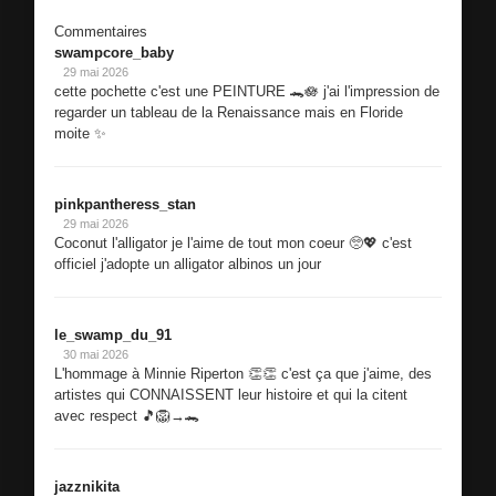
Commentaires
swampcore_baby
29 mai 2026
cette pochette c'est une PEINTURE 🐊🪷 j'ai l'impression de
regarder un tableau de la Renaissance mais en Floride
moite ✨
pinkpantheress_stan
29 mai 2026
Coconut l'alligator je l'aime de tout mon coeur 🥺💖 c'est
officiel j'adopte un alligator albinos un jour
le_swamp_du_91
30 mai 2026
L'hommage à Minnie Riperton 👏👏 c'est ça que j'aime, des
artistes qui CONNAISSENT leur histoire et qui la citent
avec respect 🎵🦁→🐊
jazznikita