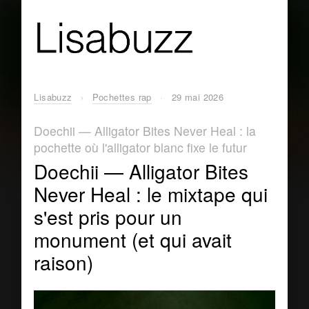
Lisabuzz
›
Pochettes rap
·
29 mai 2026
Doechii — Alligator Bites Never Heal : la
pochette où l'alligator blanc fixe le futur
Doechii — Alligator Bites
Never Heal : le mixtape qui
s'est pris pour un
monument (et qui avait
raison)