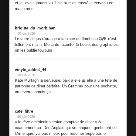
et je l'avais jamais vu. Lisa tu m'as cassé le cerveau ce
matin merci
brigitte_du_morbihan
30 juin 2026
Le verre de jus d'orange à la place du flambeau 🗽🧡 c'est
tellement malin. Merci de raconter le boulot des graphistes,
on les oublie toujours
vinyle_addict_44
30 juin 2026
Kate Murtagh la serveuse, paix à elle 🙏 elle a une tête de
patronne de diner parfaite. Un Grammy pour une pochette,
on reverra jamais ça
cafe_filtre
30 juin 2026
« le rêve américain version comptoir de diner » ☕
exactement ça. Des Anglais qui se moquent gentiment de
l'Amérique, y'a pas mieux pour résumer Supertramp