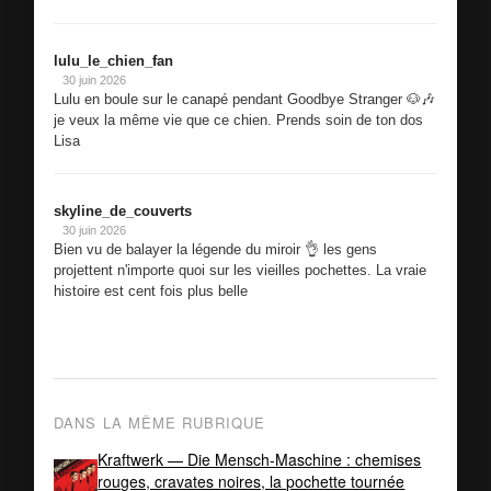
lulu_le_chien_fan
30 juin 2026
Lulu en boule sur le canapé pendant Goodbye Stranger 🐶🎶
je veux la même vie que ce chien. Prends soin de ton dos
Lisa
skyline_de_couverts
30 juin 2026
Bien vu de balayer la légende du miroir 👌 les gens
projettent n'importe quoi sur les vieilles pochettes. La vraie
histoire est cent fois plus belle
DANS LA MÊME RUBRIQUE
Kraftwerk — Die Mensch-Maschine : chemises
rouges, cravates noires, la pochette tournée