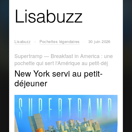
Lisabuzz
›
Pochettes légendaires
·
30 juin 2026
Supertramp — Breakfast in America : une
pochette qui sert l'Amérique au petit-déj
New York servi au petit-
déjeuner