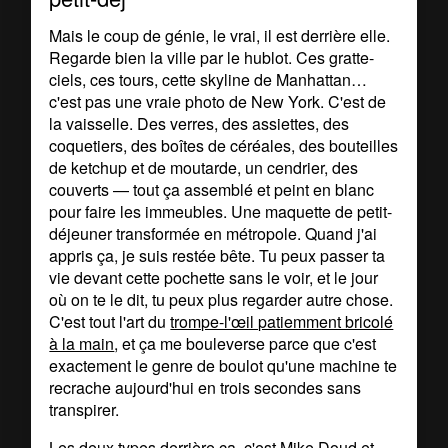
Mais le coup de génie, le vrai, il est derrière elle.
Regarde bien la ville par le hublot. Ces gratte-
ciels, ces tours, cette skyline de Manhattan…
c'est pas une vraie photo de New York. C'est de
la vaisselle. Des verres, des assiettes, des
coquetiers, des boîtes de céréales, des bouteilles
de ketchup et de moutarde, un cendrier, des
couverts — tout ça assemblé et peint en blanc
pour faire les immeubles. Une maquette de petit-
déjeuner transformée en métropole. Quand j'ai
appris ça, je suis restée bête. Tu peux passer ta
vie devant cette pochette sans le voir, et le jour
où on te le dit, tu peux plus regarder autre chose.
C'est tout l'art du
trompe-l'œil patiemment bricolé
à la main
, et ça me bouleverse parce que c'est
exactement le genre de boulot qu'une machine te
recrache aujourd'hui en trois secondes sans
transpirer.
Les deux types derrière ça, c'est Mike Doud et