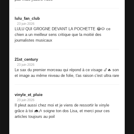
lulu_fan_club
23 juin 2026
LULU QUI GROGNE DEVANT LA POCHETTE 😂🐶 ce
chien a un meilleur sens critique que la moitié des
journalistes musicaux
21st_century
23 juin 2026
Le sax du premier morceau qui répond à ce visage 🎷🔥 son
et image au même niveau de folie, t'as raison c'est ultra rare
vinyle_et_pluie
23 juin 2026
Il pleut aussi chez moi et je viens de ressortir le vinyle
grâce à toi 🌧️🎶 soigne ton dos Lisa, et merci pour ces
articles toujours au poil