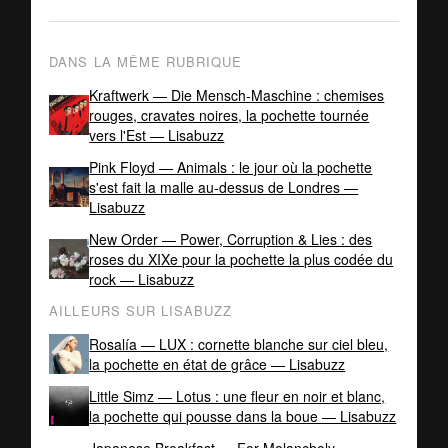
DANS LA MÊME RUBRIQUE
Kraftwerk — Die Mensch-Maschine : chemises
rouges, cravates noires, la pochette tournée
vers l'Est — Lisabuzz
Pink Floyd — Animals : le jour où la pochette
s'est fait la malle au-dessus de Londres —
Lisabuzz
New Order — Power, Corruption & Lies : des
roses du XIXe pour la pochette la plus codée du
rock — Lisabuzz
AILLEURS SUR LISABUZZ
Rosalía — LUX : cornette blanche sur ciel bleu,
la pochette en état de grâce — Lisabuzz
Little Simz — Lotus : une fleur en noir et blanc,
la pochette qui pousse dans la boue — Lisabuzz
Japanese Breakfast — For Melancholy