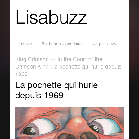
Lisabuzz
›
Pochettes légendaires
·
23 juin 2026
King Crimson — In the Court of the
Crimson King : la pochette qui hurle depuis
1969
La pochette qui hurle
depuis 1969