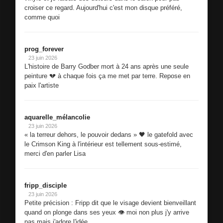
croiser ce regard. Aujourd'hui c'est mon disque préféré,
comme quoi
prog_forever
23 juin 2026
L'histoire de Barry Godber mort à 24 ans après une seule
peinture 💔 à chaque fois ça me met par terre. Repose en
paix l'artiste
aquarelle_mélancolie
23 juin 2026
« la terreur dehors, le pouvoir dedans » 🖤 le gatefold avec
le Crimson King à l'intérieur est tellement sous-estimé,
merci d'en parler Lisa
fripp_disciple
23 juin 2026
Petite précision : Fripp dit que le visage devient bienveillant
quand on plonge dans ses yeux 👁️ moi non plus j'y arrive
pas mais j'adore l'idée